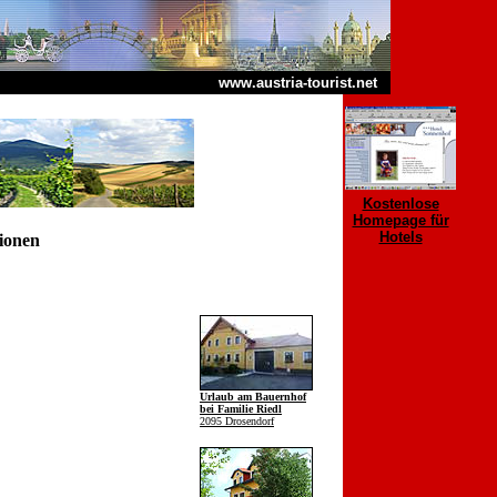
www.austria-tourist.net
Kostenlose
Homepage für
Hotels
gionen
Urlaub am Bauernhof
bei Familie Riedl
2095 Drosendorf