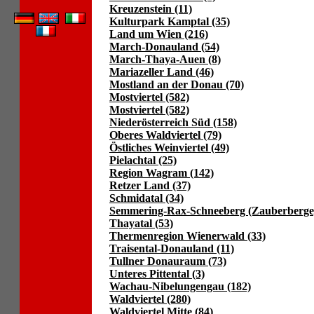
Kreuzenstein (11)
Kulturpark Kamptal (35)
Land um Wien (216)
March-Donauland (54)
March-Thaya-Auen (8)
Mariazeller Land (46)
Mostland an der Donau (70)
Mostviertel (582)
Mostviertel (582)
Niederösterreich Süd (158)
Oberes Waldviertel (79)
Östliches Weinviertel (49)
Pielachtal (25)
Region Wagram (142)
Retzer Land (37)
Schmidatal (34)
Semmering-Rax-Schneeberg (Zauberberge)
Thayatal (53)
Thermenregion Wienerwald (33)
Traisental-Donauland (11)
Tullner Donauraum (73)
Unteres Pittental (3)
Wachau-Nibelungengau (182)
Waldviertel (280)
Waldviertel Mitte (84)