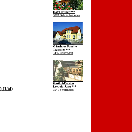
Hotel Rosner ***
3003 Gablitz bei Wien
Gästehaus Familie
Trachsler ***
3495 Rohrendorf
Gasthof-Pension
Leopold Janu ***
 (154)
3541 Senftenberg