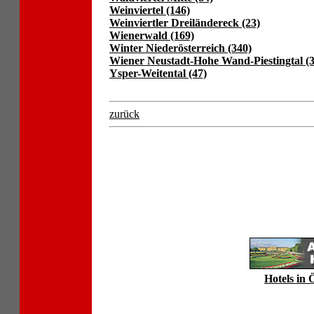
Weinviertel (146)
Weinviertler Dreiländereck (23)
Wienerwald (169)
Winter Niederösterreich (340)
Wiener Neustadt-Hohe Wand-Piestingtal (3
Ysper-Weitental (47)
zurück
Hotels in 