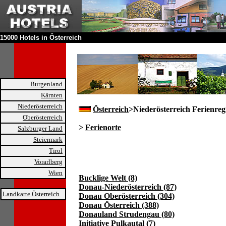
15000 Hotels in Österreich
Burgenland
Kärnten
Niederösterreich
Österreich
>Niederösterreich Ferienre
Oberösterreich
>
Ferienorte
Salzburger Land
Steiermark
Tirol
Vorarlberg
Wien
Bucklige Welt (8)
Donau-Niederösterreich (87)
Landkarte Österreich
Donau Oberösterreich (304)
Donau Österreich (388)
Donauland Strudengau (80)
Initiative Pulkautal (7)