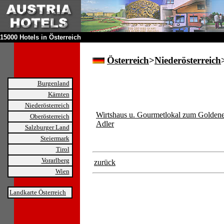
15000 Hotels in Österreich
Österreich
>
Niederösterreich
Burgenland
Kärnten
Niederösterreich
Wirtshaus u. Gourmetlokal zum Golden
Oberösterreich
Adler
Salzburger Land
Steiermark
Tirol
Vorarlberg
zurück
Wien
Landkarte Österreich