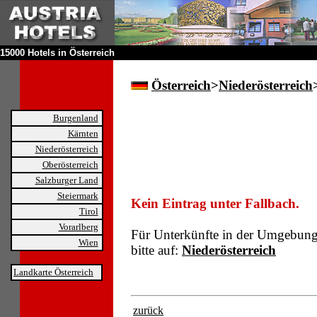
15000 Hotels in Österreich
Österreich
>
Niederösterreich
Burgenland
Kärnten
Niederösterreich
Oberösterreich
Salzburger Land
Steiermark
Kein Eintrag unter Fallbach.
Tirol
Vorarlberg
Für Unterkünfte in der Umgebun
Wien
bitte auf:
Niederösterreich
Landkarte Österreich
zurück