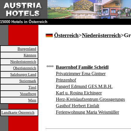
15000 Hotels in Österreich
Österreich
>
Niederösterreich
>Gr
Burgenland
Kärnten
Niederösterreich
°°°°
Bauernhof Familie Scheidl
Oberösterreich
Privatzimmer Erna Gintner
Salzburger Land
Prinzenhof
Steiermark
Pangerl Edmund GES.M.B.H.
Tirol
Karl u. Rosina Eichinger
Vorarlberg
Herz-Kreislaufzentrum Grossgerungs
Wien
Gasthof Herbert Einfalt
Ferienwohnung Maria Weismüller
Landkarte Österreich