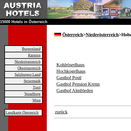
15000 Hotels in Österreich
Österreich
>
Niederösterreich
>Hoh
Burgenland
Kärnten
Niederösterreich
Kohlröserlhaus
Oberösterreich
Hochkogelhaus
Salzburger Land
Gasthof Postl
Steiermark
Gasthof Pension Krenn
Tirol
Gasthof Almfrieden
Vorarlberg
Wien
zurück
Landkarte Österreich