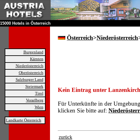
15000 Hotels in Österreich
Österreich
>
Niederösterreich
Burgenland
Kärnten
Niederösterreich
Oberösterreich
Salzburger Land
Steiermark
Kein Eintrag unter Lanzenkirch
Tirol
Vorarlberg
Für Unterkünfte in der Umgebun
Wien
klicken Sie bitte auf:
Niederösterr
Landkarte Österreich
zurück