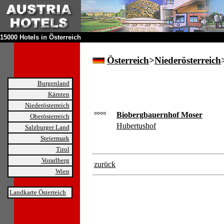
15000 Hotels in Österreich
Österreich
>
Niederösterreich
Burgenland
Kärnten
Niederösterreich
°°°°
Biobergbauernhof Moser
Oberösterreich
Hubertushof
Salzburger Land
Steiermark
Tirol
Vorarlberg
zurück
Wien
Landkarte Österreich