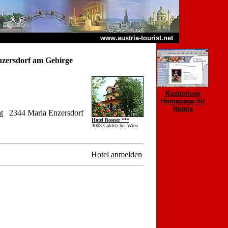
www.austria-tourist.net
zersdorf am Gebirge
Kostenlose
Homepage für
Hotels
t
2344 Maria Enzersdorf
Hotel Rosner ***
3003 Gablitz bei Wien
Hotel anmelden