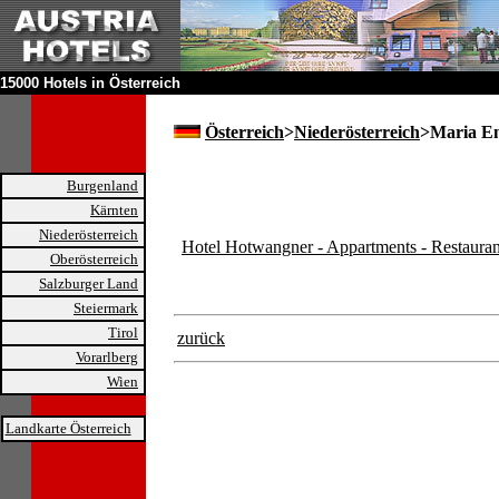
15000 Hotels in Österreich
Österreich
>
Niederösterreich
>Maria En
Burgenland
Kärnten
Niederösterreich
Hotel Hotwangner - Appartments - Restauran
Oberösterreich
Salzburger Land
Steiermark
Tirol
zurück
Vorarlberg
Wien
Landkarte Österreich