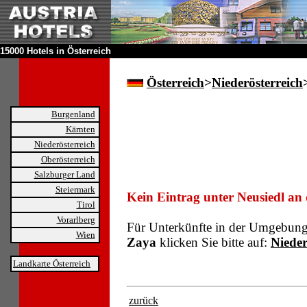
15000 Hotels in Österreich
Österreich
>
Niederösterreich
Burgenland
Kärnten
Niederösterreich
Oberösterreich
Salzburger Land
Steiermark
Kein Eintrag unter Neusiedl an
Tirol
Vorarlberg
Für Unterkünfte in der Umgebun
Wien
Zaya
klicken Sie bitte auf:
Nieder
Landkarte Österreich
zurück