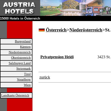
15000 Hotels in Österreich
Österreich
>
Niederösterreich
>St
Burgenland
Kärnten
Niederösterreich
Privatpension Heidi
3423 St
Oberösterreich
Salzburger Land
Steiermark
Tirol
zurück
Vorarlberg
Wien
Landkarte Österreich