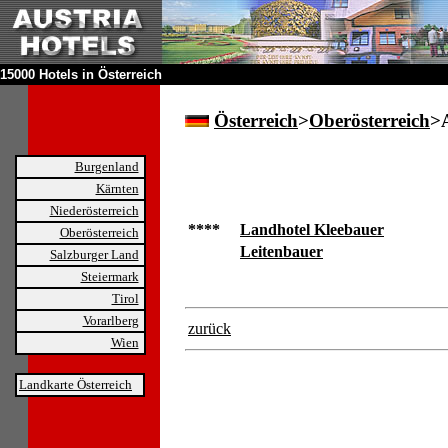
15000 Hotels in Österreich
Österreich
>
Oberösterreich
>A
Burgenland
Kärnten
Niederösterreich
****
Landhotel Kleebauer
Oberösterreich
Leitenbauer
Salzburger Land
Steiermark
Tirol
Vorarlberg
zurück
Wien
Landkarte Österreich