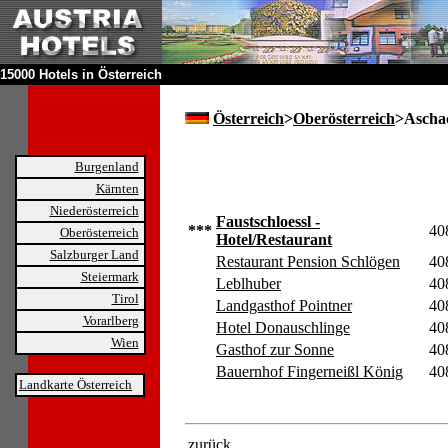
15000 Hotels in Österreich
Österreich
>
Oberösterreich
>Ascha
Burgenland
Kärnten
Niederösterreich
Faustschloessl -
***
40
Oberösterreich
Hotel/Restaurant
Salzburger Land
Restaurant Pension Schlögen
40
Steiermark
Leblhuber
40
Tirol
Landgasthof Pointner
40
Vorarlberg
Hotel Donauschlinge
40
Wien
Gasthof zur Sonne
40
Bauernhof Fingerneißl König
40
Landkarte Österreich
zurück