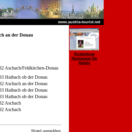
www.austria-tourist.net
ch an der Donau
Kostenlose
Homepage für
Hotels
82 Aschach/Feldkirchen-Donau
83 Haibach ob der Donau
82 Aschach an der Donau
83 Haibach ob der Donau
83 Haibach ob der Donau
82 Aschach
82 Aschach
Hotel anmelden