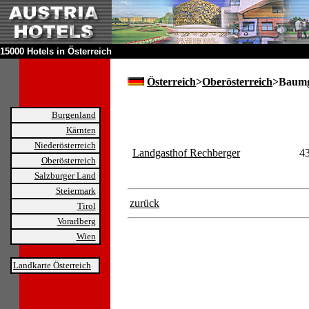
15000 Hotels in Österreich
Österreich
>
Oberösterreich
>Baumg
Burgenland
Kärnten
Niederösterreich
Landgasthof Rechberger
4
Oberösterreich
Salzburger Land
Steiermark
zurück
Tirol
Vorarlberg
Wien
Landkarte Österreich