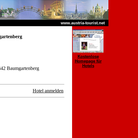
www.austria-tourist.net
artenberg
Kostenlose
Homepage für
Hotels
342 Baumgartenberg
Hotel anmelden