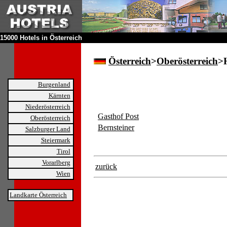
15000 Hotels in Österreich
Österreich
>
Oberösterreich
>
Burgenland
Kärnten
Niederösterreich
Gasthof Post
Oberösterreich
Bernsteiner
Salzburger Land
Steiermark
Tirol
Vorarlberg
zurück
Wien
Landkarte Österreich