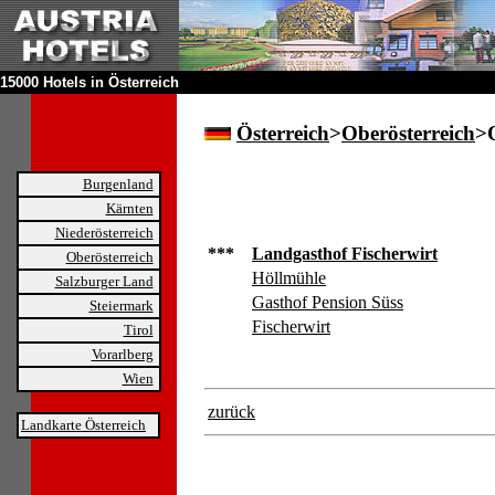
15000 Hotels in Österreich
Österreich
>
Oberösterreich
>
Burgenland
Kärnten
Niederösterreich
***
Landgasthof Fischerwirt
Oberösterreich
Höllmühle
Salzburger Land
Gasthof Pension Süss
Steiermark
Fischerwirt
Tirol
Vorarlberg
Wien
zurück
Landkarte Österreich