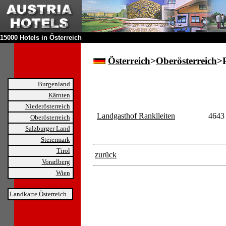
15000 Hotels in Österreich
Österreich
>
Oberösterreich
>
Burgenland
Kärnten
Niederösterreich
Landgasthof Ranklleiten
4643 
Oberösterreich
Salzburger Land
Steiermark
Tirol
zurück
Vorarlberg
Wien
Landkarte Österreich