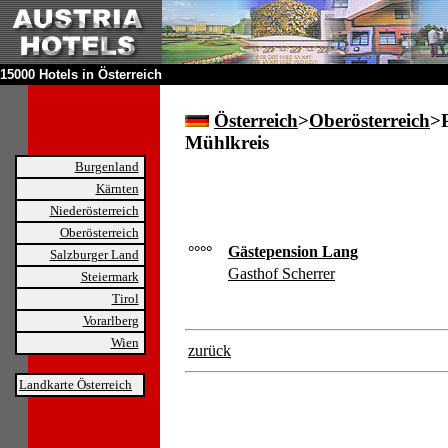
15000 Hotels in Österreich
Österreich
>
Oberösterreich
>P
Mühlkreis
Burgenland
Kärnten
Niederösterreich
Oberösterreich
°°°°
Gästepension Lang
Salzburger Land
Gasthof Scherrer
Steiermark
Tirol
Vorarlberg
Wien
zurück
Landkarte Österreich