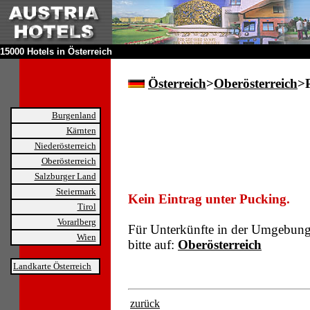
15000 Hotels in Österreich
Österreich
>
Oberösterreich
>
Burgenland
Kärnten
Niederösterreich
Oberösterreich
Salzburger Land
Steiermark
Kein Eintrag unter Pucking.
Tirol
Vorarlberg
Für Unterkünfte in der Umgebun
Wien
bitte auf:
Oberösterreich
Landkarte Österreich
zurück