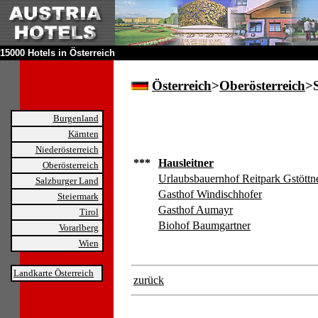
15000 Hotels in Österreich
Österreich
>
Oberösterreich
>
Burgenland
Kärnten
Niederösterreich
***
Hausleitner
Oberösterreich
Urlaubsbauernhof Reitpark Gstöttn
Salzburger Land
Gasthof Windischhofer
Steiermark
Gasthof Aumayr
Tirol
Biohof Baumgartner
Vorarlberg
Wien
Landkarte Österreich
zurück