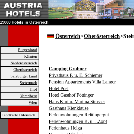
15000 Hotels in Österreich
Österreich
>
Oberösterreich
>Stei
Burgenland
Kärnten
Niederösterreich
Camping Grabner
Oberösterreich
Privathaus F. u. E. Schiemer
Salzburger Land
Pension Appartements Villa Langer
Steiermark
Hotel Post
Tirol
Hotel Gasthof Föttinger
Vorarlberg
Haus Kurt u. Martina Strasser
Wien
Gasthaus Kienklause
Ferienwohnungen Reittingergut
Landkarte Österreich
Ferienwohnungen B. u. J.Zopf
Ferienhaus Helga