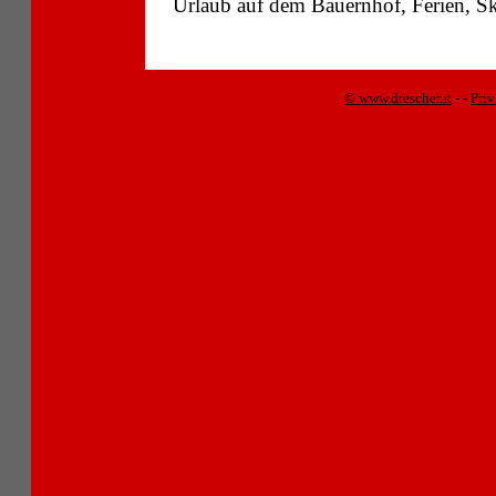
Urlaub auf dem Bauernhof, Ferien, Sk
© www.drescher.it
-
-
Pri