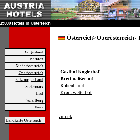
15000 Hotels in Österreich
Österreich
>
Oberösterreich
>
Burgenland
Kärnten
Niederösterreich
Gasthof Koglerhof
Oberösterreich
Brettmaißerhof
Salzburger Land
Rabenhaupt
Steiermark
Kronawetterhof
Tirol
Vorarlberg
Wien
zurück
Landkarte Österreich