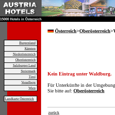
15000 Hotels in Österreich
Österreich
>
Oberösterreich
>
Burgenland
Kärnten
Niederösterreich
Oberösterreich
Salzburger Land
Steiermark
Kein Eintrag unter Waldburg.
Tirol
Vorarlberg
Für Unterkünfte in der Umgebun
Wien
Sie bitte auf:
Oberösterreich
Landkarte Österreich
zurück