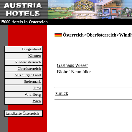
15000 Hotels in Österreich
Österreich
>
Oberösterreich
>Wind
Burgenland
Kärnten
Niederösterreich
Gasthaus Wieser
Oberösterreich
Biohof Neumüller
Salzburger Land
Steiermark
Tirol
zurück
Vorarlberg
Wien
Landkarte Österreich