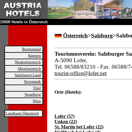
15000 Hotels in Österreich
Österreich
>
Salzburg
>Salzbu
Burgenland
Tourismusverein: Salzburger Sa
Kärnten
A-5090 Lofer,
Niederösterreich
Tel. 06588/83210 - Fax. 06588/
Oberösterreich
tourist-office@lofer.net
Salzburger Land
Steiermark
Tirol
Orte (Hotels):
Vorarlberg
Wien
Landkarte Österreich
Lofer (57)
Unken (22)
St. Martin bei Lofer (22)