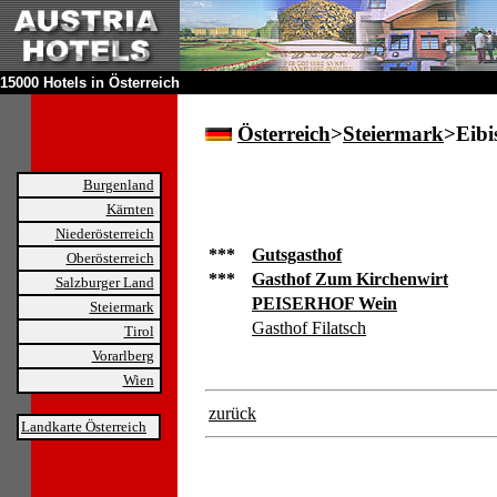
15000 Hotels in Österreich
Österreich
>
Steiermark
>Eibi
Burgenland
Kärnten
Niederösterreich
***
Gutsgasthof
Oberösterreich
***
Gasthof Zum Kirchenwirt
Salzburger Land
PEISERHOF Wein
Steiermark
Gasthof Filatsch
Tirol
Vorarlberg
Wien
zurück
Landkarte Österreich