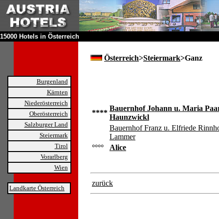
15000 Hotels in Österreich
Österreich
>
Steiermark
>Ganz
Burgenland
Kärnten
Niederösterreich
Bauernhof Johann u. Maria Paar
****
Oberösterreich
Haunzwickl
Salzburger Land
Bauernhof Franz u. Elfriede Rinnho
Steiermark
Lammer
Tirol
°°°°
Alice
Vorarlberg
Wien
zurück
Landkarte Österreich