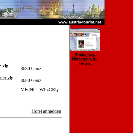
www.austria-tourist.net
Kostenlose
Homepage für
Hotels
 vlg
8680 Ganz
fer vlg
8680 Ganz
MFdNCTWlIzCRly
Hotel anmelden