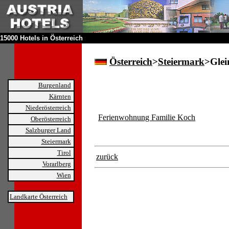
15000 Hotels in Österreich
Österreich
>
Steiermark
>Glei
Burgenland
Kärnten
Niederösterreich
Ferienwohnung Familie Koch
Oberösterreich
Salzburger Land
Steiermark
Tirol
zurück
Vorarlberg
Wien
Landkarte Österreich