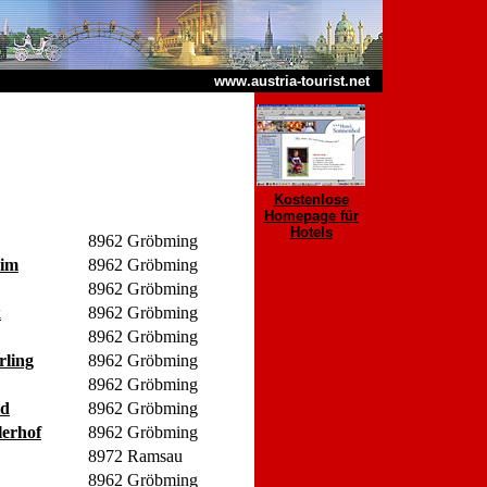
www.austria-tourist.net
Kostenlose
Homepage für
Hotels
8962 Gröbming
eim
8962 Gröbming
8962 Gröbming
k
8962 Gröbming
8962 Gröbming
rling
8962 Gröbming
8962 Gröbming
ld
8962 Gröbming
lerhof
8962 Gröbming
8972 Ramsau
8962 Gröbming