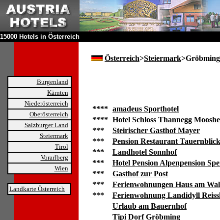
15000 Hotels in Österreich
Österreich
>
Steiermark
>Gröbming
Burgenland
Kärnten
Niederösterreich
****
amadeus Sporthotel
Oberösterreich
****
Hotel Schloss Thannegg Moosh
Salzburger Land
***
Steirischer Gasthof Mayer
Steiermark
***
Pension Restaurant Tauernblic
Tirol
***
Landhotel Sonnhof
Vorarlberg
***
Hotel Pension Alpenpension Spe
Wien
***
Gasthof zur Post
***
Ferienwohnungen Haus am Wa
Landkarte Österreich
***
Ferienwohnung Landidyll Reiss
Urlaub am Bauernhof
Tipi Dorf Gröbming