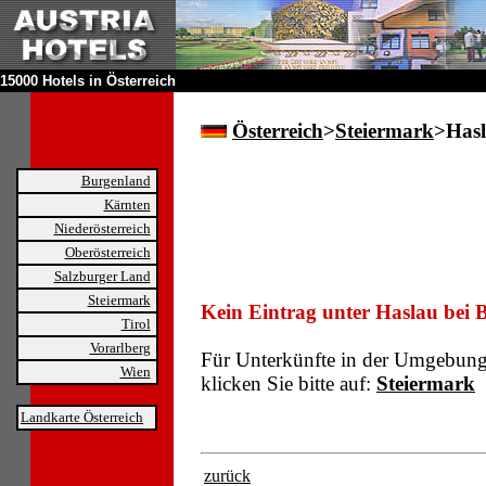
15000 Hotels in Österreich
Österreich
>
Steiermark
>Hasl
Burgenland
Kärnten
Niederösterreich
Oberösterreich
Salzburger Land
Steiermark
Kein Eintrag unter Haslau bei B
Tirol
Vorarlberg
Für Unterkünfte in der Umgebun
Wien
klicken Sie bitte auf:
Steiermark
Landkarte Österreich
zurück