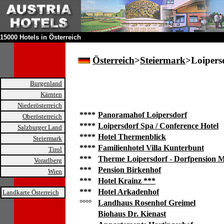
15000 Hotels in Österreich
Österreich
>
Steiermark
>Loipers
Burgenland
Kärnten
Niederösterreich
****
Panoramahof Loipersdorf
Oberösterreich
****
Loipersdorf Spa / Conference Hotel
Salzburger Land
****
Hotel Thermenblick
Steiermark
****
Familienhotel Villa Kunterbunt
Tirol
***
Therme Loipersdorf - Dorfpension 
Vorarlberg
***
Pension Birkenhof
Wien
***
Hotel Krainz ***
***
Hotel Arkadenhof
Landkarte Österreich
°°°°
Landhaus Rosenhof Greimel
Biohaus Dr. Kienast