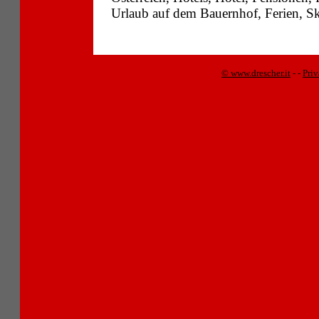
Urlaub auf dem Bauernhof, Ferien, Sk
© www.drescher.it
-
-
Pri