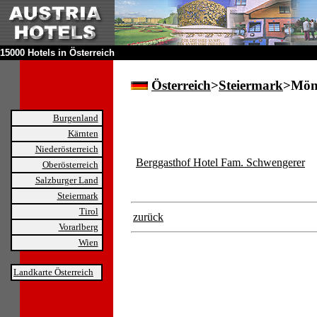
15000 Hotels in Österreich
Österreich
>
Steiermark
>Mön
Burgenland
Kärnten
Niederösterreich
Berggasthof Hotel Fam. Schwengerer
Oberösterreich
Salzburger Land
Steiermark
Tirol
zurück
Vorarlberg
Wien
Landkarte Österreich