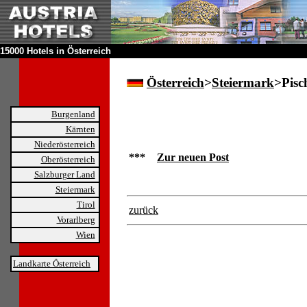
15000 Hotels in Österreich
Österreich
>
Steiermark
>Pisc
Burgenland
Kärnten
Niederösterreich
***
Zur neuen Post
Oberösterreich
Salzburger Land
Steiermark
Tirol
zurück
Vorarlberg
Wien
Landkarte Österreich