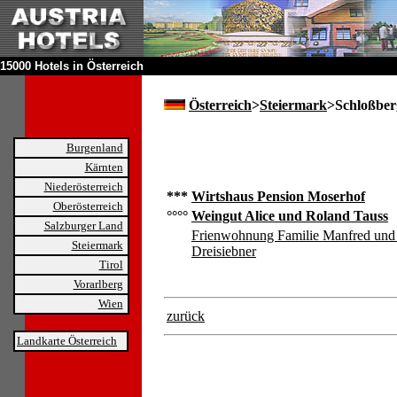
15000 Hotels in Österreich
Österreich
>
Steiermark
>Schloßber
Burgenland
Kärnten
Niederösterreich
***
Wirtshaus Pension Moserhof
Oberösterreich
°°°°
Weingut Alice und Roland Tauss
Salzburger Land
Frienwohnung Familie Manfred un
Steiermark
Dreisiebner
Tirol
Vorarlberg
Wien
zurück
Landkarte Österreich