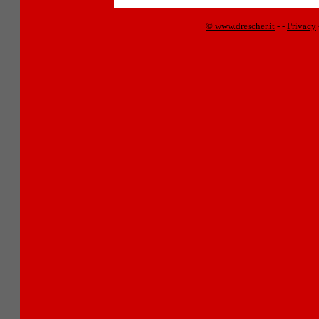
© www.drescher.it
-
-
Privacy