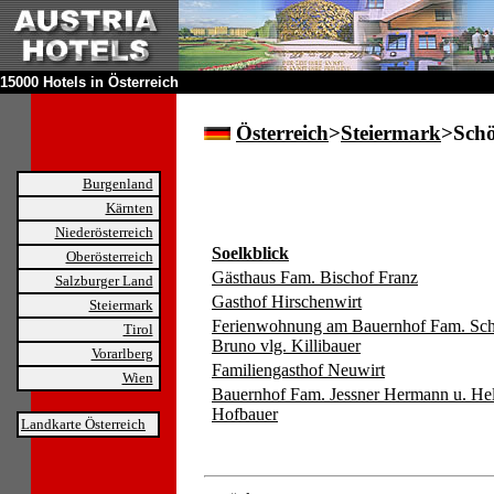
15000 Hotels in Österreich
Österreich
>
Steiermark
>Sch
Burgenland
Kärnten
Niederösterreich
Soelkblick
Oberösterreich
Gästhaus Fam. Bischof Franz
Salzburger Land
Gasthof Hirschenwirt
Steiermark
Ferienwohnung am Bauernhof Fam. Sch
Tirol
Bruno vlg. Killibauer
Vorarlberg
Familiengasthof Neuwirt
Wien
Bauernhof Fam. Jessner Hermann u. Hel
Hofbauer
Landkarte Österreich