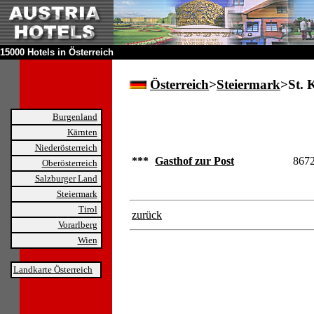
15000 Hotels in Österreich
Österreich
>
Steiermark
>St. 
Burgenland
Kärnten
Niederösterreich
***
Gasthof zur Post
8672
Oberösterreich
Salzburger Land
Steiermark
Tirol
zurück
Vorarlberg
Wien
Landkarte Österreich