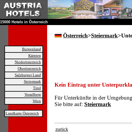
15000 Hotels in Österreich
Österreich
>
Steiermark
>Unte
Burgenland
Kärnten
Niederösterreich
Oberösterreich
Salzburger Land
Steiermark
Kein Eintrag unter Unterpurkla
Tirol
Vorarlberg
Für Unterkünfte in der Umgebun
Wien
Sie bitte auf:
Steiermark
Landkarte Österreich
zurück