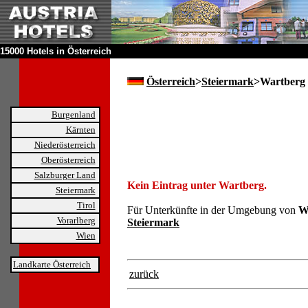
15000 Hotels in Österreich
Österreich
>
Steiermark
>Wartberg
Burgenland
Kärnten
Niederösterreich
Oberösterreich
Salzburger Land
Kein Eintrag unter Wartberg.
Steiermark
Tirol
Für Unterkünfte in der Umgebung von
W
Vorarlberg
Steiermark
Wien
Landkarte Österreich
zurück