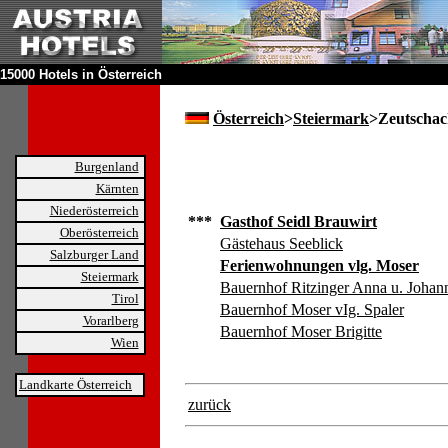
15000 Hotels in Österreich
Österreich
>
Steiermark
>Zeutscha
Burgenland
Kärnten
Niederösterreich
***
Gasthof Seidl Brauwirt
Oberösterreich
Gästehaus Seeblick
Salzburger Land
Ferienwohnungen vlg. Moser
Steiermark
Bauernhof Ritzinger Anna u. Johan
Tirol
Bauernhof Moser vIg. Spaler
Vorarlberg
Bauernhof Moser Brigitte
Wien
Landkarte Österreich
zurück