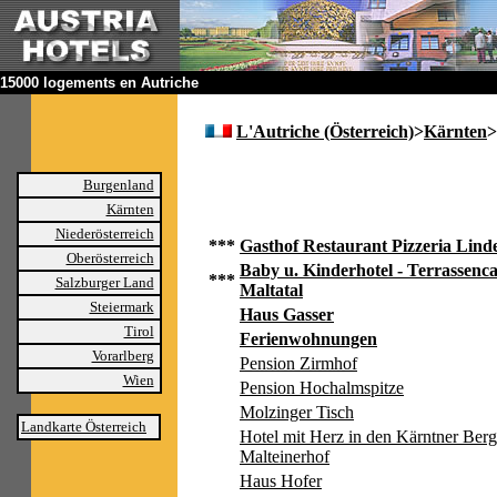
15000 logements en Autriche
L'Autriche (Österreich)
>
Kärnten
>
Burgenland
Kärnten
Niederösterreich
***
Gasthof Restaurant Pizzeria Lind
Oberösterreich
Baby u. Kinderhotel - Terrassen
***
Salzburger Land
Maltatal
Steiermark
Haus Gasser
Tirol
Ferienwohnungen
Vorarlberg
Pension Zirmhof
Wien
Pension Hochalmspitze
Molzinger Tisch
Landkarte Österreich
Hotel mit Herz in den Kärntner Ber
Malteinerhof
Haus Hofer