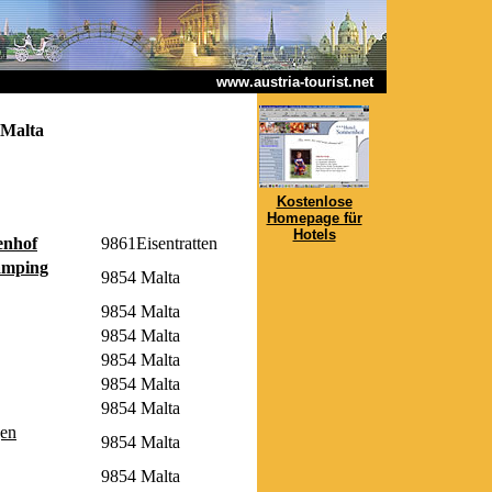
www.austria-tourist.net
Malta
Kostenlose
Homepage für
Hotels
enhof
9861Eisentratten
camping
9854 Malta
9854 Malta
9854 Malta
9854 Malta
9854 Malta
9854 Malta
gen
9854 Malta
9854 Malta