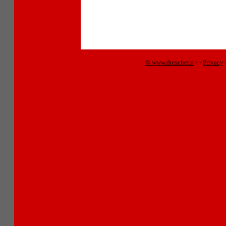
© www.drescher.it
-
-
Privacy