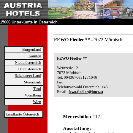
15000 Unterkünfte in Österreich.
FEWO Fiedler **
- 7072 Mörbisch
Burgenland
Kärnten
FEWO Fiedler **
Niederösterreich
Weinzeile 12
Oberösterreich
7072 Mörbisch
Salzburger Land
Tel. 0043676831271646
Steiermark
Fax
Telefonvorwahl Österreich: +43
Tirol
Email:
fewo.fiedler@bnet.at
Vorarlberg
Wien
Landkarte Österreich
Meereshöhe:
117
Ausstattung: