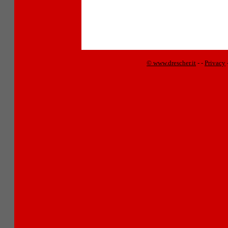
© www.drescher.it
-
-
Privacy