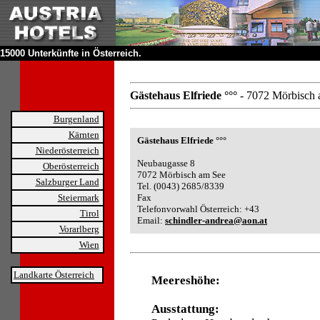
15000 Unterkünfte in Österreich.
Gästehaus Elfriede °°°
- 7072 Mörbisch 
Burgenland
Kärnten
Gästehaus Elfriede °°°
Niederösterreich
Neubaugasse 8
Oberösterreich
7072 Mörbisch am See
Salzburger Land
Tel. (0043) 2685/8339
Steiermark
Fax
Telefonvorwahl Österreich: +43
Tirol
Email:
schindler-andrea@aon.at
Vorarlberg
Wien
Landkarte Österreich
Meereshöhe:
Ausstattung: