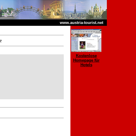
www.austria-tourist.net
e
Kostenlose
Homepage für
Hotels