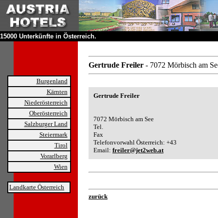
15000 Unterkünfte in Österreich.
Gertrude Freiler
- 7072 Mörbisch am Se
Burgenland
Kärnten
Gertrude Freiler
Niederösterreich
Oberösterreich
7072 Mörbisch am See
Salzburger Land
Tel.
Steiermark
Fax
Telefonvorwahl Österreich: +43
Tirol
Email:
freiler@jet2web.at
Vorarlberg
Wien
Landkarte Österreich
zurück