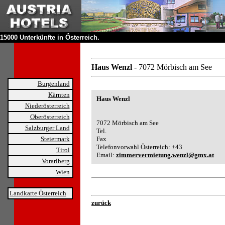
15000 Unterkünfte in Österreich.
Haus Wenzl
- 7072 Mörbisch am See
Burgenland
Kärnten
Haus Wenzl
Niederösterreich
Oberösterreich
7072 Mörbisch am See
Salzburger Land
Tel.
Steiermark
Fax
Telefonvorwahl Österreich: +43
Tirol
Email:
zimmervermietung.wenzl@gmx.at
Vorarlberg
Wien
Landkarte Österreich
zurück