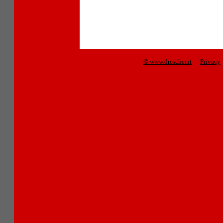
© www.drescher.it
-
-
Privacy