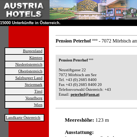
15000 Unterkünfte in Österreich.
Pension Peterhof °°°
- 7072 Mörbisch a
Burgenland
Kärnten
Pension Peterhof °°°
Niederösterreich
Neustiftgasse 22
Oberösterreich
7072 Mörbisch am See
Salzburger Land
Tel. +43 (0) 2685 8400
Steiermark
Fax +43 (0) 2685 8400 20
Telefonvorwahl Österreich: +43
Tirol
Email:
peterhof@aon.at
Vorarlberg
Wien
Landkarte Österreich
Meereshöhe:
123 m
Ausstattung: