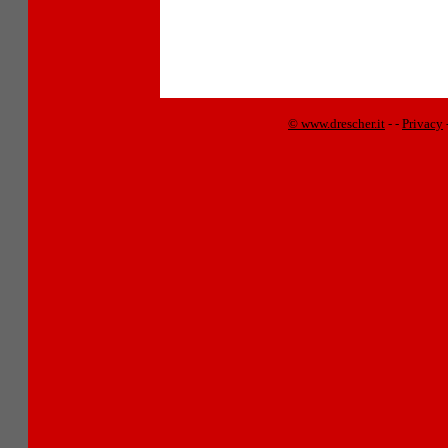
© www.drescher.it
-
-
Privacy