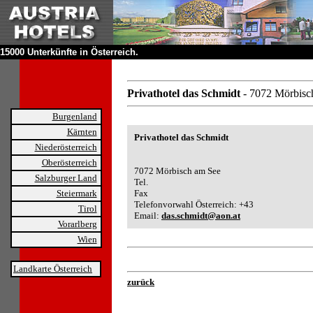
15000 Unterkünfte in Österreich.
Privathotel das Schmidt
- 7072 Mörbisc
Burgenland
Kärnten
Privathotel das Schmidt
Niederösterreich
Oberösterreich
7072 Mörbisch am See
Salzburger Land
Tel.
Steiermark
Fax
Telefonvorwahl Österreich: +43
Tirol
Email:
das.schmidt@aon.at
Vorarlberg
Wien
Landkarte Österreich
zurück