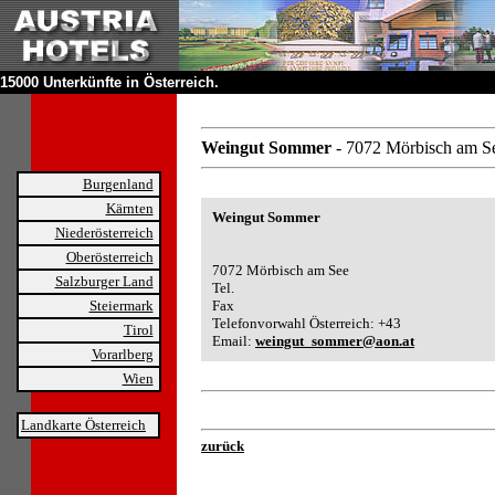
15000 Unterkünfte in Österreich.
Weingut Sommer
- 7072 Mörbisch am S
Burgenland
Kärnten
Weingut Sommer
Niederösterreich
Oberösterreich
7072 Mörbisch am See
Salzburger Land
Tel.
Steiermark
Fax
Telefonvorwahl Österreich: +43
Tirol
Email:
weingut_sommer@aon.at
Vorarlberg
Wien
Landkarte Österreich
zurück