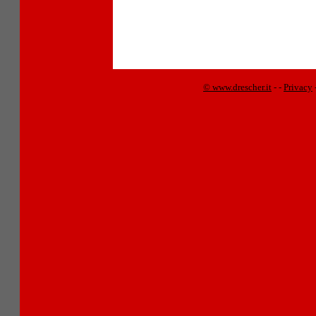
© www.drescher.it
-
-
Privacy