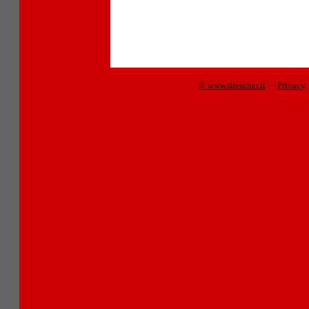
© www.drescher.it
-
-
Privacy