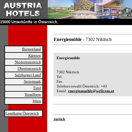
15000 Unterkünfte in Österreich.
Energiemühle
- 7302 Nikitsch
Burgenland
Kärnten
Energiemühle
Niederösterreich
Oberösterreich
7302 Nikitsch
Salzburger Land
Tel.
Steiermark
Fax
Telefonvorwahl Österreich: +43
Tirol
Email:
energiemuehle@wellcom.at
Vorarlberg
Wien
Landkarte Österreich
zurück