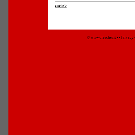
zurück
© www.drescher.it
-
-
Privacy