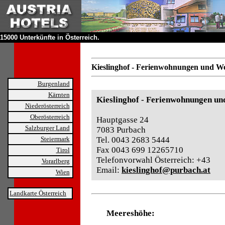
15000 Unterkünfte in Österreich.
Kieslinghof - Ferienwohnungen und We
Burgenland
Kärnten
Kieslinghof - Ferienwohnungen un
Niederösterreich
Oberösterreich
Hauptgasse 24
Salzburger Land
7083 Purbach
Steiermark
Tel. 0043 2683 5444
Fax 0043 699 12265710
Tirol
Telefonvorwahl Österreich: +43
Vorarlberg
Email:
kieslinghof@purbach.at
Wien
Landkarte Österreich
Meereshöhe: