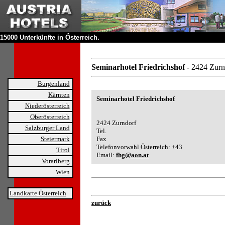
15000 Unterkünfte in Österreich.
Seminarhotel Friedrichshof
- 2424 Zurn
Burgenland
Kärnten
Seminarhotel Friedrichshof
Niederösterreich
Oberösterreich
2424 Zurndorf
Salzburger Land
Tel.
Steiermark
Fax
Telefonvorwahl Österreich: +43
Tirol
Email:
fhg@aon.at
Vorarlberg
Wien
Landkarte Österreich
zurück