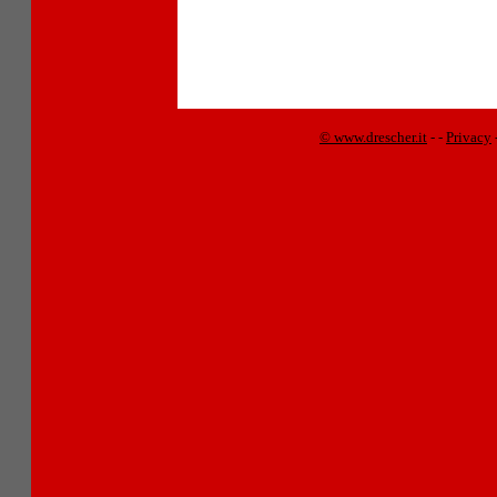
© www.drescher.it
-
-
Privacy