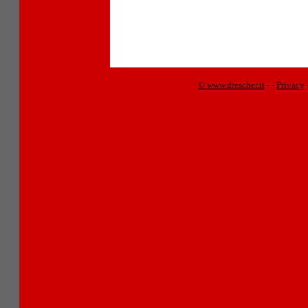
© www.drescher.it
-
-
Privacy