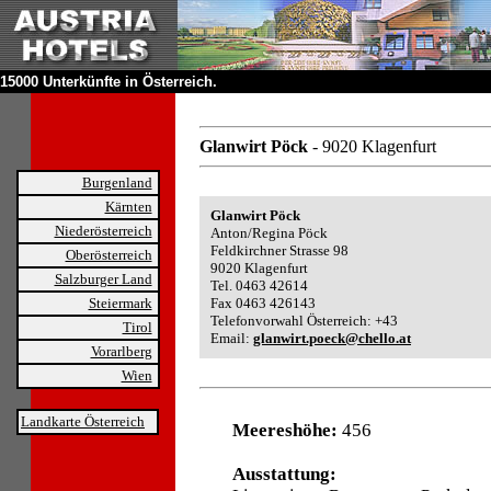
15000 Unterkünfte in Österreich.
Glanwirt Pöck
- 9020 Klagenfurt
Burgenland
Kärnten
Glanwirt Pöck
Niederösterreich
Anton/Regina Pöck
Feldkirchner Strasse 98
Oberösterreich
9020 Klagenfurt
Salzburger Land
Tel. 0463 42614
Steiermark
Fax 0463 426143
Telefonvorwahl Österreich: +43
Tirol
Email:
glanwirt.poeck@chello.at
Vorarlberg
Wien
Landkarte Österreich
Meereshöhe:
456
Ausstattung: